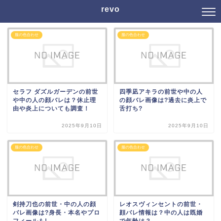
revo
服の色合わせ
服の色合わせ
セラフ ダズルガーデンの前世
四季凪アキラの前世や中の人
や中の人の顔バレは？休止理
の顔バレ画像は?過去に炎上で
由や炎上についても調査！
舌打ち?
2025年9月10日
2025年9月10日
服の色合わせ
服の色合わせ
剣持刀也の前世・中の人の顔
レオスヴィンセントの前世・
バレ画像は?身長・本名やプロ
顔バレ情報は？中の人は既婚
フィールも!
で年齢は？